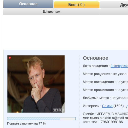
Основное
Блог
( 0 )
Дру
Шпионаж
Основное
Дата рождения :
8 Феврал
Место рождения : не указа
Место нахождения : не ука
Место проживания : не ука
Любимые места : не указа
Интересы :
Семья
(1596) ,
О себе : ИГРАЕМ В МАФИЮ
мое мыло blokhin.a@mail.ru
конт. тел. +79601998186
Портрет заполнен на 77 %