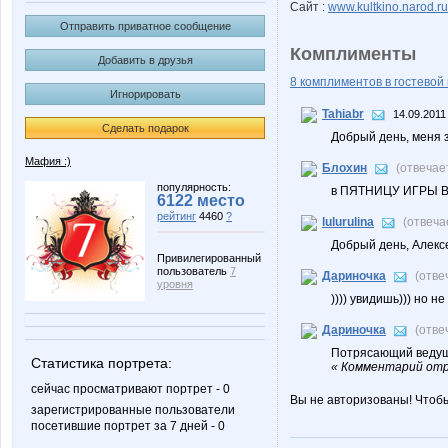
Сайт :
www.kultkino.narod.ru
Отправить приватное сообщение
Комплименты
Добавить в друзья
8 комплиментов в гостевой 
Игнорировать
Tahiabr
14.09.2011
Сделать подарок
Добрый день, меня 
Мафия :)
Блохин
(отвечае
популярность:
в ПЯТНИЦУ ИГРЫ В Г
6122 место
рейтинг
4460
?
lulurulina
(отвеча
Добрый день, Алексе
Привилегированный
пользователь
7
Дариночка
(отве
уровня
)))) увидишь))) но не
Дариночка
(отве
Потрясающий ведущи
Статистика портрета:
« Комментарий отр
сейчас просматривают портрет - 0
Вы не авторизованы! Чтоб
зарегистрированные пользователи
посетившие портрет за 7 дней - 0